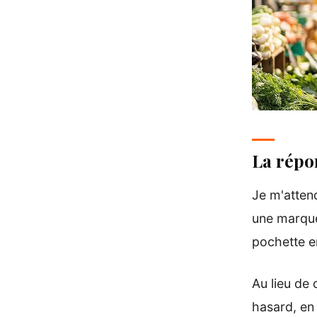
La répon
Je m'attend
une marque
pochette en
Au lieu de 
hasard, en