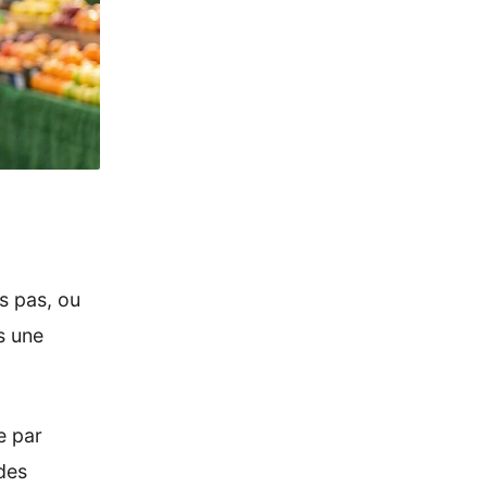
is pas, ou
s une
ue par
des