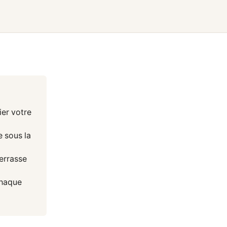
ier votre
 sous la
terrasse
chaque