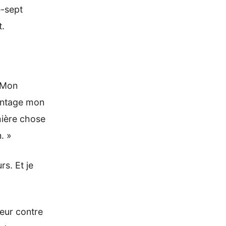
e-sept
t.
« Mon
vantage mon
mière chose
. »
s. Et je
leur contre