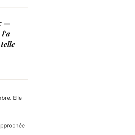
ux —
l'a
telle
bre. Elle
 approchée