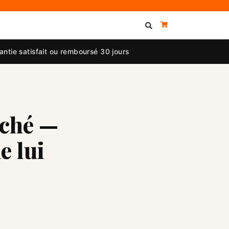
ntie satisfait ou remboursé 30 jours
rché —
e lui