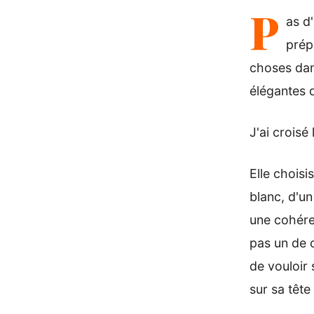
P
as d
prép
choses dans
élégantes 
J'ai crois
Elle choisi
blanc, d'un
une cohéren
pas un de 
de vouloir 
sur sa tête