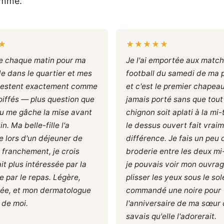
emme.
★
★★★★★
te chaque matin pour ma
Je l'ai emportée aux matc
 dans le quartier et mes
football du samedi de ma pe
restent exactement comme
et c'est le premier chapeau
coiffés — plus question que
jamais porté sans que tou
u me gâche la mise avant
chignon soit aplati à la m
n. Ma belle-fille l'a
le dessus ouvert fait vraim
 lors d'un déjeuner de
différence. Je fais un peu 
, franchement, je crois
broderie entre les deux mi
ait plus intéressée par la
je pouvais voir mon ouvra
e par le repas. Légère,
plisser les yeux sous le sole
tée, et mon dermatologue
commandé une noire pour
r de moi.
l'anniversaire de ma sœur 
savais qu'elle l'adorerait.