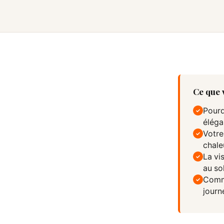
Ce que v
Pourq
✓
éléga
Votre
✓
chale
La vi
✓
au sol
Comme
✓
journ