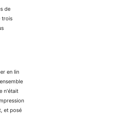
es de
 trois
us
er en lin
l'ensemble
 n'était
impression
t, et posé