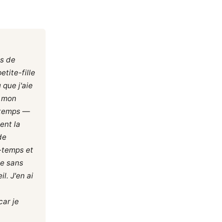
hs de
tite-fille
 que j'aie
t mon
i-temps —
ent la
de
-temps et
ge sans
il. J'en ai
car je