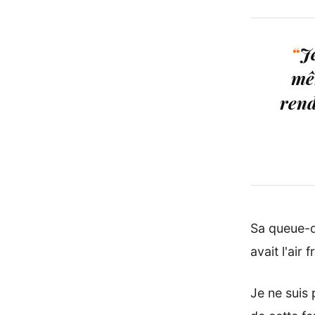
J
mê
rend
Sa queue-de
avait l'air
Je ne suis