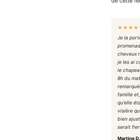
de cette f
★★★★
Je la por
promenade
cheveux 
je les ai 
le chapea
8h du mati
remarquée
famille et
qu'elle ét
visière qu
bien ajus
serait fie
Martine D.