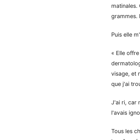
matinales. 
grammes. El
Puis elle m
« Elle offr
dermatolog
visage, et 
que j'ai tr
J'ai ri, c
l'avais ig
Tous les ch