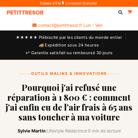
Soldes d'Été
Livraison Gratuite!
contact@petittresor.fr Lun - Ven
★★★★★ Plébiscité par les clients du monde entier
🚚 Expédition sous 24 heures
↩ Garantie satisfait ou remboursé 30 jours
OUTILS MALINS & INNOVATIONS
Pourquoi j'ai refusé une
réparation à 1 800 € : comment
j'ai enfin eu de l'air frais à 65 ans
sans toucher à ma voiture
Sylvie Martin
Lifestyle Rédactrice
9 min de lecture