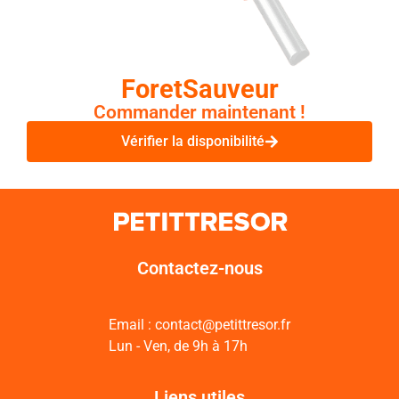
ForetSauveur
Commander maintenant !
Vérifier la disponibilité
Contactez-nous
Email : contact@petittresor.fr
Lun - Ven, de 9h à 17h
Liens utiles