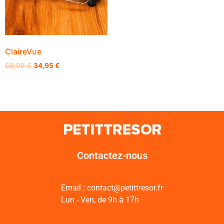
ClaireVue
69,99
€
34,95
€
Contactez-nous
Email : contact@petittresor.fr
Lun - Ven, de 9h à 17h