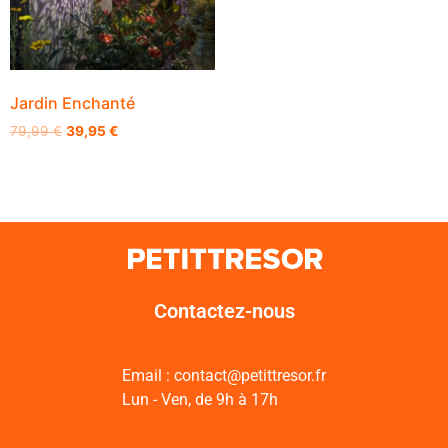
Jardin Enchanté
79,99
€
39,95
€
Contactez-nous
Email : contact@petittresor.fr
Lun - Ven, de 9h à 17h