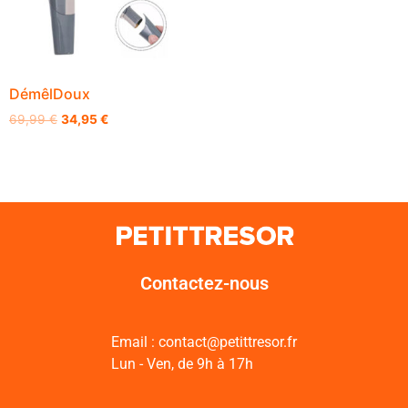
DémêlDoux
69,99
€
34,95
€
Contactez-nous
Email : contact@petittresor.fr
Lun - Ven, de 9h à 17h