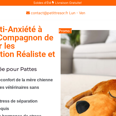
Soldes d'Été
Livraison Gratuite!
contact@petittresor.fr Lun - Ven
i-Anxiété à
Promo !
 Compagnon de
 les
tion Réaliste et
ée pour Pattes
réconfort de la mère chienne
es vétérinaires sans
stress de séparation
equis