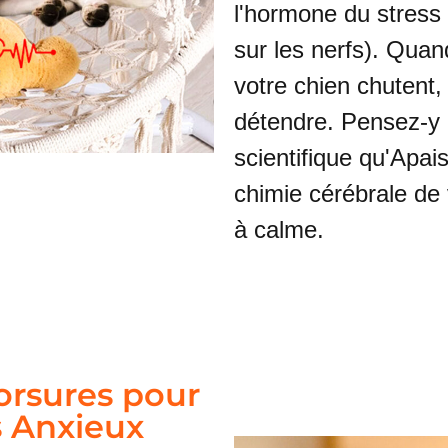
l'hormone du stress q
sur les nerfs). Qua
votre chien chutent,
détendre. Pensez-y
scientifique qu'Apa
chimie cérébrale de 
à calme.
orsures pour
s Anxieux