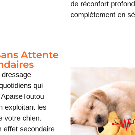
de réconfort profond
complètement en séc
Sans Attente
ndaires
e dressage
uotidiens qui
. ApaiseToutou
n exploitant les
e votre chien.
 effet secondaire