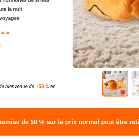
es hormones de stress
te la nuit
t voyages
atuite
€
e de bienvenue de
-50 %
en
 remise de 50 % sur le prix normal peut être re