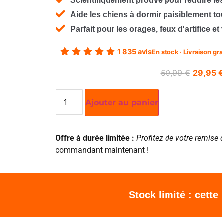
Scientifiquement prouvé pour réduire l
Aide les chiens à dormir paisiblement tou
Parfait pour les orages, feux d'artifice e
1 835 avis
En stock · Livraison gr
59,99
€
29,95
Ajouter au panier
Offre à durée limitée :
Profitez de votre remis
commandant maintenant !
Stock limité : cette