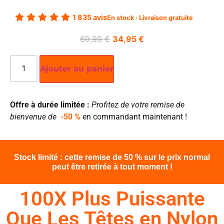
1 835 avis
En stock · Livraison gratuite
69,99
€
34,95
€
Ajouter au panier
Offre à durée limitée :
Profitez de votre remise de
bienvenue de
-50 %
en commandant maintenant !
Stock limité : cette remise de 50 % sur le prix normal
peut être retirée à tout moment !
100X Plus Puissante
Que Les Têtes en Nylon