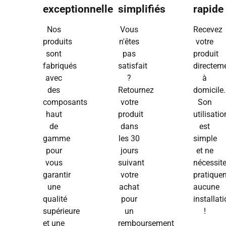
exceptionnelle
simplifiés
rapide
Nos
Vous
Recevez
produits
n'êtes
votre
sont
pas
produit
fabriqués
satisfait
directem
avec
?
à
des
Retournez
domicile.
composants
votre
Son
haut
produit
utilisatio
de
dans
est
gamme
les 30
simple
pour
jours
et ne
vous
suivant
nécessit
garantir
votre
pratique
une
achat
aucune
qualité
pour
installat
supérieure
un
!
et une
remboursement