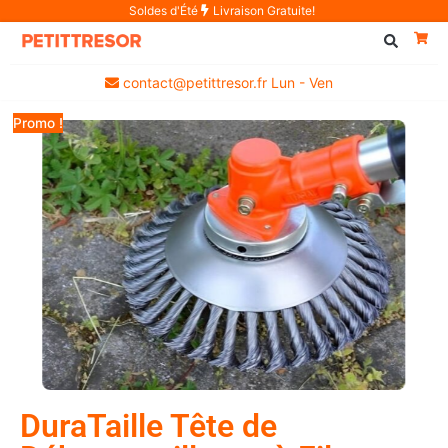
Soldes d'Été
Livraison Gratuite!
contact@petittresor.fr Lun - Ven
Promo !
DuraTaille Tête de