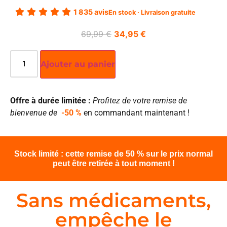
1 835 avis
En stock · Livraison gratuite
69,99
€
34,95
€
Ajouter au panier
Offre à durée limitée :
Profitez de votre remise de
bienvenue de
-50 %
en commandant maintenant !
Stock limité : cette remise de 50 % sur le prix normal
peut être retirée à tout moment !
Sans médicaments,
empêche le