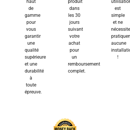
haut
produit
utilisatio
de
dans
est
gamme
les 30
simple
pour
jours
et ne
vous
suivant
nécessit
garantir
votre
pratique
une
achat
aucune
qualité
pour
installat
supérieure
un
!
et une
remboursement
durabilité
complet.
à
toute
épreuve.