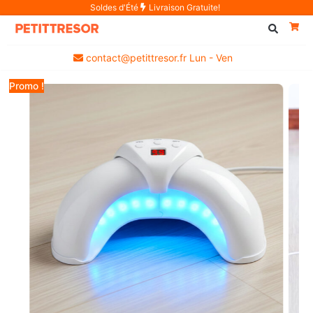
Soldes d'Été
Livraison Gratuite!
contact@petittresor.fr Lun - Ven
Promo !