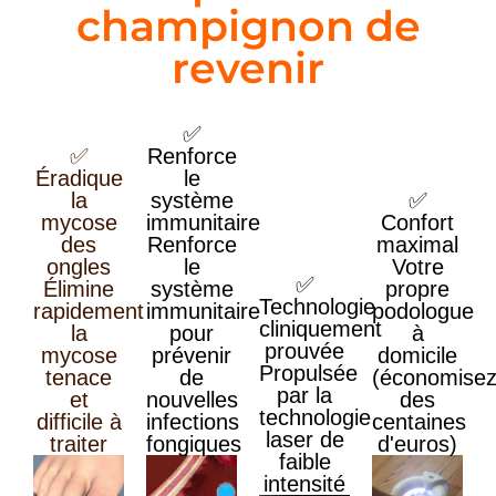
champignon de
revenir
✅
✅
Renforce
Éradique
le
la
système
✅
mycose
immunitaire
Confort
des
Renforce
maximal
ongles
le
Votre
✅
Élimine
système
propre
Technologie
rapidement
immunitaire
podologue
cliniquement
la
pour
à
prouvée
mycose
prévenir
domicile
Propulsée
tenace
de
(économise
par la
et
nouvelles
des
technologie
difficile à
infections
centaines
laser de
traiter
fongiques
d'euros)
faible
intensité