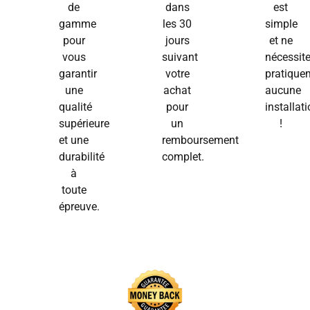
de
dans
est
gamme
les 30
simple
pour
jours
et ne
vous
suivant
nécessit
garantir
votre
pratique
une
achat
aucune
qualité
pour
installat
supérieure
un
!
et une
remboursement
durabilité
complet.
à
toute
épreuve.