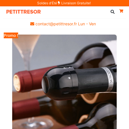
Soldes d'Été
Livraison Gratuite!
contact@petittresor.fr Lun - Ven
Promo !