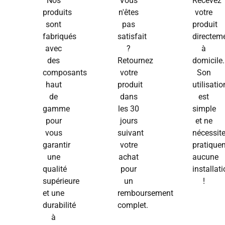
Nos
Vous
Recevez
produits
n'êtes
votre
sont
pas
produit
fabriqués
satisfait
directem
avec
?
à
des
Retournez
domicile.
composants
votre
Son
haut
produit
utilisatio
de
dans
est
gamme
les 30
simple
pour
jours
et ne
vous
suivant
nécessit
garantir
votre
pratique
une
achat
aucune
qualité
pour
installat
supérieure
un
!
et une
remboursement
durabilité
complet.
à