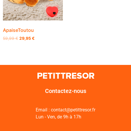
ApaiseToutou
59,99
€
29,95
€
Contactez-nous
Email : contact@petittresor.fr
Lun - Ven, de 9h à 17h