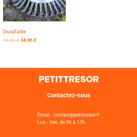
DuraTaille
69,99
€
34,95
€
Contactez-nous
Email : contact@petittresor.fr
Lun - Ven, de 9h à 17h